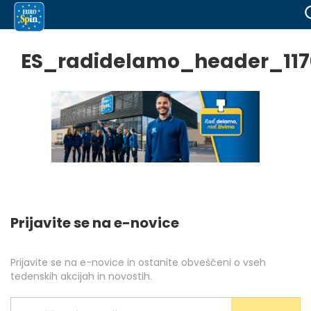
ES_radidelamo_header_117
Prijavite se na e-novice
Prijavite se na e-novice in ostanite obveščeni o vseh
tedenskih akcijah in novostih.