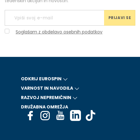
tedenskih akcijah in novostih.
PRIJAVI SE
Soglašam z obdelavo osebnih podatkov
ODKRIJ EUROSPIN
VARNOST IN NAVODILA
RAZVOJ NEPREMIČNIN
DRUŽABNA OMREŽJA