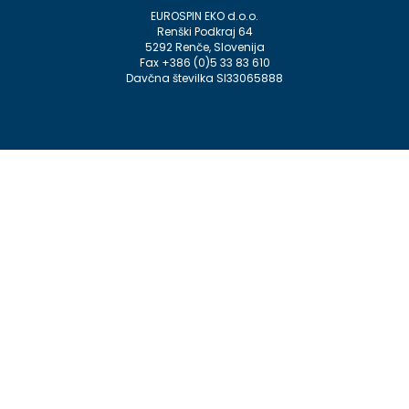
EUROSPIN EKO d.o.o.
Renški Podkraj 64
5292 Renče, Slovenija
Fax +386 (0)5 33 83 610
Davčna številka SI33065888