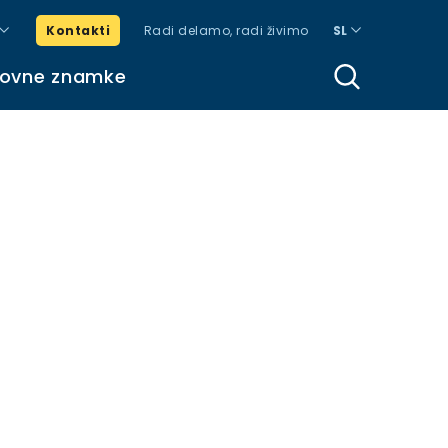
Kontakti
Radi delamo, radi živimo
SL
govne znamke