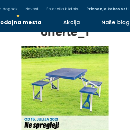
in dogodki
Novosti
Pojasnila k letaku
Priznanja kakovosti
rodajna mesta
Akcija
Naše bla
offerte_1