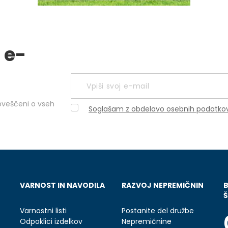
 e-
obveščeni o vseh
Soglašam z obdelavo osebnih podatko
VARNOST IN NAVODILA
RAZVOJ NEPREMIČNIN
Š
Varnostni listi
Postanite del družbe
Odpoklici izdelkov
Nepremičnine