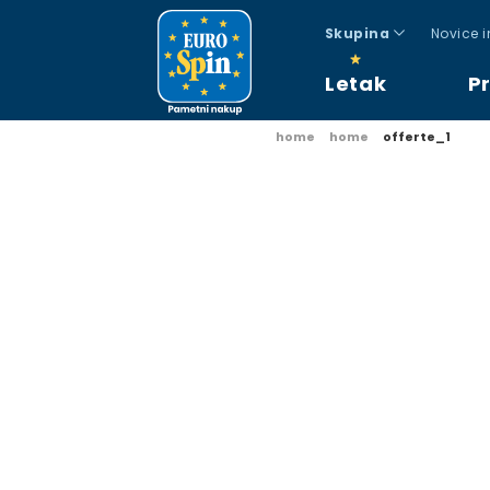
Skupina
Novice 
Letak
P
home
home
offerte_1