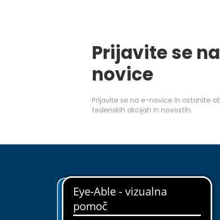
Prijavite se na
novice
Prijavite se na e-novice in ostanite 
tedenskih akcijah in novostih.
ODKRIJ EUROSPIN
O nas
Upravljanje