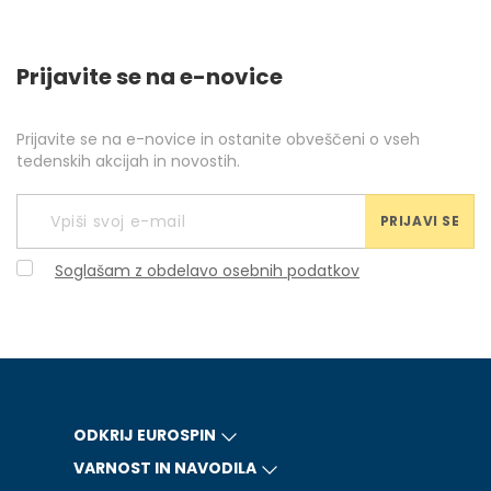
Prijavite se na e-novice
Prijavite se na e-novice in ostanite obveščeni o vseh
tedenskih akcijah in novostih.
PRIJAVI SE
Soglašam z obdelavo osebnih podatkov
ODKRIJ EUROSPIN
VARNOST IN NAVODILA