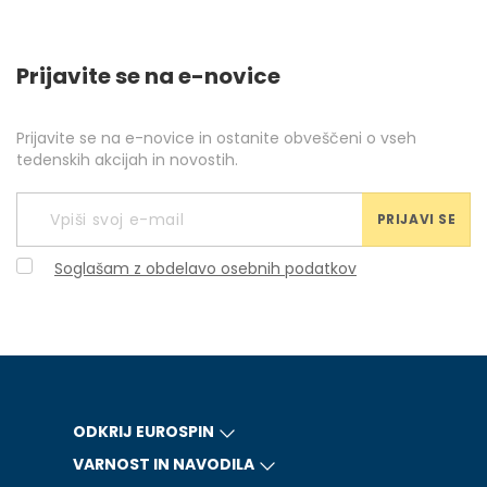
Prijavite se na e-novice
Prijavite se na e-novice in ostanite obveščeni o vseh
tedenskih akcijah in novostih.
PRIJAVI SE
Soglašam z obdelavo osebnih podatkov
ODKRIJ EUROSPIN
VARNOST IN NAVODILA