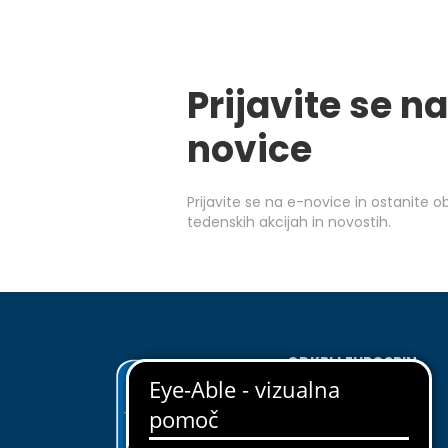
Prijavite se na
novice
Prijavite se na e-novice in ostanite 
tedenskih akcijah in novostih.
ODKRIJ EUROSPIN
O nas
Upravljanje