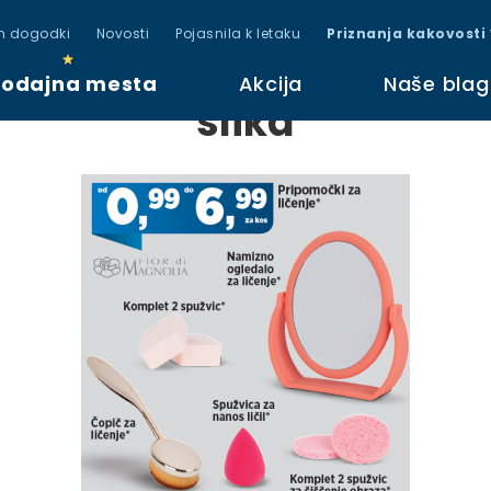
in dogodki
Novosti
Pojasnila k letaku
Priznanja kakovosti
rodajna mesta
Akcija
Naše bla
slika