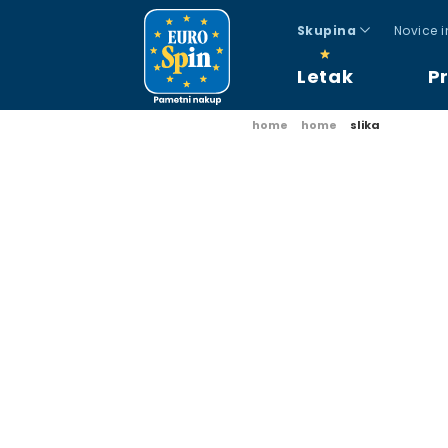
Skupina
Novice 
Letak
P
home
home
slika