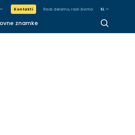
Kontakti
Radi delamo, radi živimo
SL
govne znamke