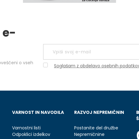
 e-
obveščeni o vseh
Soglašam z obdelavo osebnih podatko
VARNOST IN NAVODILA
RAZVOJ NEPREMIČNIN
Š
Varnostni listi
Postanite del družbe
Odpoklici izdelkov
Nepremičnine