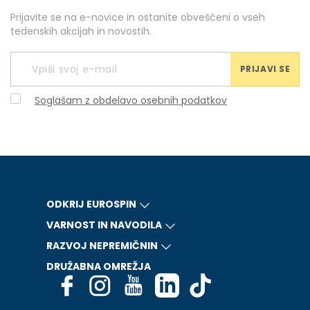
Prijavite se na e-novice in ostanite obveščeni o vseh
tedenskih akcijah in novostih.
PRIJAVI SE
Soglašam z obdelavo osebnih podatkov
ODKRIJ EUROSPIN
VARNOST IN NAVODILA
RAZVOJ NEPREMIČNIN
DRUŽABNA OMREŽJA