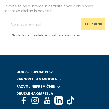
Prijavite se na e-novice in ostanite obveščeni o vseh
tedenskih akcijah in novostih.
PRIJAVI SE
Soglašam z obdelavo osebnih podatkov
ODKRIJ EUROSPIN
VARNOST IN NAVODILA
RAZVOJ NEPREMIČNIN
DRUŽABNA OMREŽJA