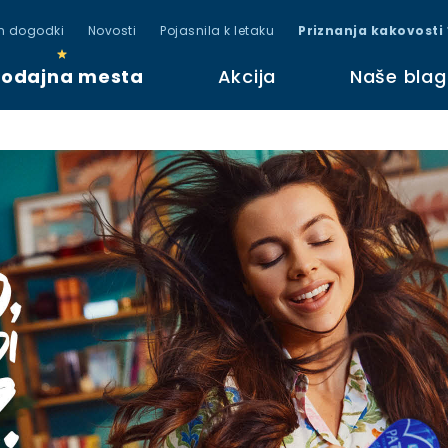
in dogodki
Novosti
Pojasnila k letaku
Priznanja kakovosti
rodajna mesta
Akcija
Naše bla
d