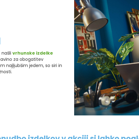
d
 našli
vrhunske izdelke
stavino za obogatitev
m najljubšim jedem, so siri in
nosti.
nudbo izdelkov v akciji si lahko pog