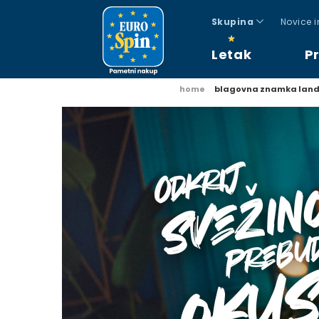
Skupina
Novice 
Letak
P
home
blagovna znamka lan