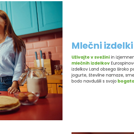
Mlečni izdelk
Uživajte v svežini
in izjemne
mlečnih izdelkov
Eurospinove
izdelkov Land obsega široko pal
jogurte, številne namaze, sm
bodo navdušili s svojo
bogato 