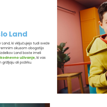
lo Land
Land, ki vključujejo tudi sveže
 kremnim okusom obogatijo
izdelkov Land boste imeli
akodnevno uživanje
, ki vas
rižljaju ali požirku.