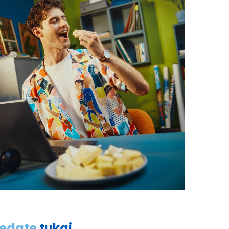
ledate
tukaj
.