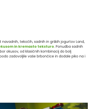
t navadnih, tekočih, sadnih in grških jogurtov Land,
okusom in kremasto teksturo
. Ponudba sadnih
zbor okusov, od klasičnih kombinacij do bolj
bodo zadovoljile vaše brbončice in dodale piko na i