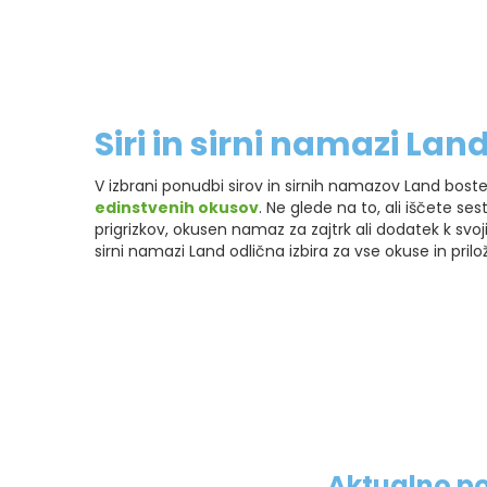
Siri in sirni namazi Lan
V izbrani ponudbi sirov in sirnih namazov Land boste
edinstvenih okusov
. Ne glede na to, ali iščete se
prigrizkov, okusen namaz za zajtrk ali dodatek k svoji
sirni namazi Land odlična izbira za vse okuse in prilož
Aktualno po