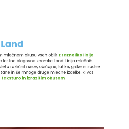
i Land
m mlečnem okusu vseh oblik
z raznoliko linijo
 lastne blagovne znamke Land. Linija mlečnih
eto različnih sirov, običajne, lahke, grške in sadne
etane in še mnoge druge mlečne izdelke, ki vas
teksturo in izrazitim okusom
.