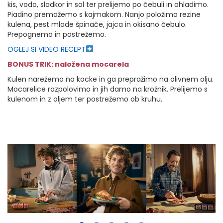
kis, vodo, sladkor in sol ter prelijemo po čebuli in ohladimo.
Piadino premažemo s kajmakom. Nanjo položimo rezine
kulena, pest mlade špinače, jajca in okisano čebulo.
Prepognemo in postrežemo.
OGLEJ SI VIDEO RECEPT
BONUS TRIK: naložena mocarela
Kulen narežemo na kocke in ga prepražimo na olivnem olju.
Mocarelice razpolovimo in jih damo na krožnik. Prelijemo s
kulenom in z oljem ter postrežemo ob kruhu.