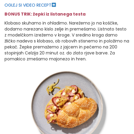
OGLEJ SI VIDEO RECEPT
BONUS TRIK: žepki iz listanega testa
Klobaso skuhamo in ohladimo. Narežemo jo na koščke,
dodamo narezano kislo zelje in premešamo. Listnato testo
z modelčkom izrežemo v kroge. V sredino kroga damo
žličko nadeva s klobaso, ob robovih stisnemo in položimo na
pekač. Žepke premažemo z jajcem in pečemo na 200
stopinjah Celzija 20 minut oz. do zlato rjave barve. Za
pomakico zmešamo majonezo in hren.