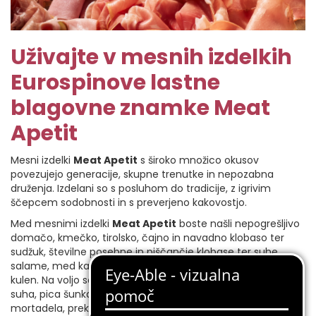
Uživajte v mesnih izdelkih
Eurospinove lastne
blagovne znamke Meat
Apetit
Mesni izdelki
Meat Apetit
s široko množico okusov
povezujejo generacije, skupne trenutke in nepozabna
druženja. Izdelani so s posluhom do tradicije, z igrivim
ščepcem sodobnosti in s preverjeno kakovostjo.
Med mesnimi izdelki
Meat Apetit
boste našli nepogrešljivo
domačo, kmečko, tirolsko, čajno in navadno klobaso ter
sudžuk, številne posebne in piščančje klobase ter suhe
salame, med katerimi izstopajo lovska, goveja, pikantna in
kulen. Na voljo so tudi priljubljene mesnine, kot so: kuhana,
suha, pica šunka in šunka v ovitku, hamburška slanina,
mortadela, prekajena rebra, zaseka ter številne druge