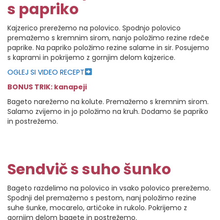
s papriko
Kajzerico prerežemo na polovico. Spodnjo polovico
premažemo s kremnim sirom, nanjo položimo rezine rdeče
paprike. Na papriko položimo rezine salame in sir. Posujemo
s kaprami in pokrijemo z gornjim delom kajzerice.
OGLEJ SI VIDEO RECEPT
BONUS TRIK: kanapeji
Bageto narežemo na kolute. Premažemo s kremnim sirom.
Salamo zvijemo in jo položimo na kruh. Dodamo še papriko
in postrežemo.
Sendvič s suho šunko
Bageto razdelimo na polovico in vsako polovico prerežemo.
Spodnji del premažemo s pestom, nanj položimo rezine
suhe šunke, mocarelo, artičoke in rukolo. Pokrijemo z
gornjim delom bagete in postrežemo.