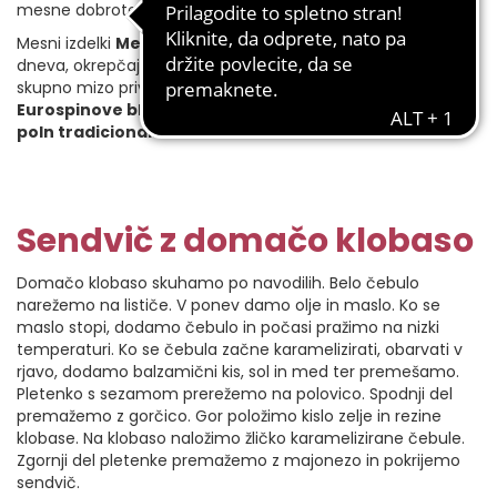
mesne dobrote.
Mesni izdelki
Meat Apetit
marsikomu polepšajo začetek
dneva, okrepčajo še tako lačne in delovne ekipe ter za
skupno mizo privabijo vse generacije.
Z izdelki
Eurospinove blagovne znamke Meat Apetit bo vaš dan
poln tradicionalnih in sodobnih okusov.
Sendvič z domačo klobaso
Domačo klobaso skuhamo po navodilih. Belo čebulo
narežemo na lističe. V ponev damo olje in maslo. Ko se
maslo stopi, dodamo čebulo in počasi pražimo na nizki
temperaturi. Ko se čebula začne karamelizirati, obarvati v
rjavo, dodamo balzamični kis, sol in med ter premešamo.
Pletenko s sezamom prerežemo na polovico. Spodnji del
premažemo z gorčico. Gor položimo kislo zelje in rezine
klobase. Na klobaso naložimo žličko karamelizirane čebule.
Zgornji del pletenke premažemo z majonezo in pokrijemo
sendvič.