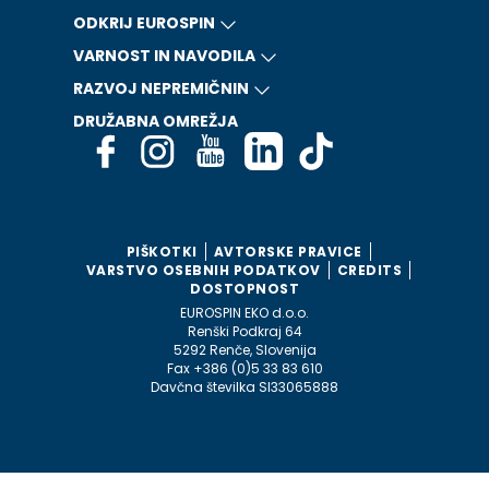
ODKRIJ EUROSPIN
VARNOST IN NAVODILA
RAZVOJ NEPREMIČNIN
DRUŽABNA OMREŽJA
PIŠKOTKI
AVTORSKE PRAVICE
VARSTVO OSEBNIH PODATKOV
CREDITS
DOSTOPNOST
EUROSPIN EKO d.o.o.
Renški Podkraj 64
5292 Renče, Slovenija
Fax +386 (0)5 33 83 610
Davčna številka SI33065888