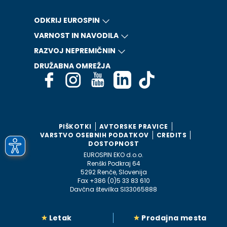
ODKRIJ EUROSPIN
VARNOST IN NAVODILA
RAZVOJ NEPREMIČNIN
DRUŽABNA OMREŽJA
PIŠKOTKI
AVTORSKE PRAVICE
VARSTVO OSEBNIH PODATKOV
CREDITS
DOSTOPNOST
EUROSPIN EKO d.o.o.
Renški Podkraj 64
5292 Renče, Slovenija
Fax +386 (0)5 33 83 610
Davčna številka SI33065888
Letak
Prodajna mesta