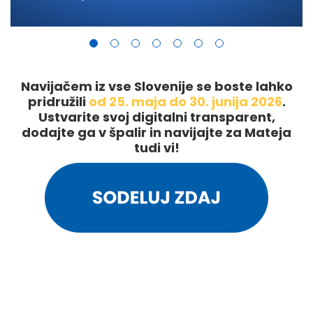
Navijačem iz vse Slovenije se boste lahko
pridružili
od 25. maja do 30. junija 2026
.
Ustvarite svoj digitalni transparent,
dodajte ga v špalir in navijajte za Mateja
tudi vi!