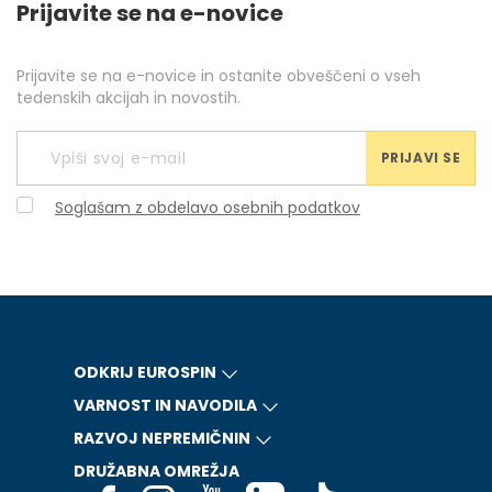
Prijavite se na e-novice
Prijavite se na e-novice in ostanite obveščeni o vseh
tedenskih akcijah in novostih.
PRIJAVI SE
Soglašam z obdelavo osebnih podatkov
ODKRIJ EUROSPIN
VARNOST IN NAVODILA
RAZVOJ NEPREMIČNIN
DRUŽABNA OMREŽJA