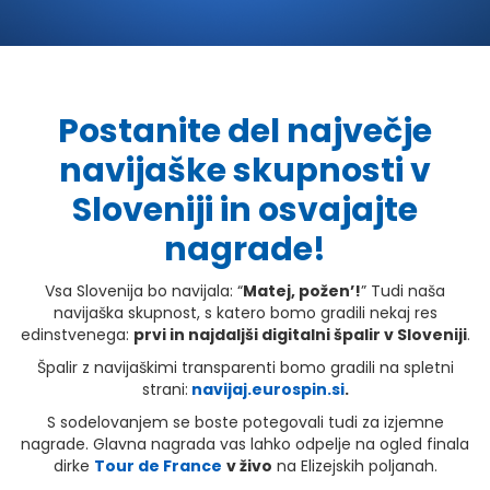
Postanite del največje
navijaške skupnosti v
Sloveniji in osvajajte
nagrade!
Vsa Slovenija bo navijala: “
Matej, požen’!
” Tudi naša
navijaška skupnost, s katero bomo gradili nekaj res
edinstvenega:
prvi in najdaljši digitalni špalir v Sloveniji
.
Špalir z navijaškimi transparenti bomo gradili na spletni
strani:
navijaj.eurospin.si
.
S sodelovanjem se boste potegovali tudi za izjemne
nagrade. Glavna nagrada vas lahko odpelje na ogled finala
dirke
Tour de France
v živo
na Elizejskih poljanah.