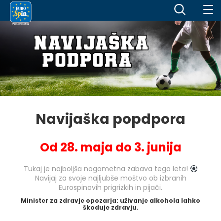
Navijaška popdpora
Od 28. maja do 3. junija
Tukaj je najboljša nogometna zabava tega leta!
Navijaj za svoje najljubše moštvo ob izbranih
Eurospinovih prigrizkih in pijači.
Minister za zdravje opozarja: uživanje alkohola lahko
škoduje zdravju.