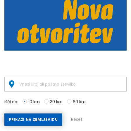
Išči do:
10 km
30 km
60 km
Reset
PRIKAŽI NA ZEMLJEVIDU