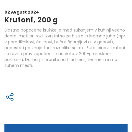
02 Avgust 2024
Krutoni, 200 g
Slastne popečene kruhke je med sukanjem v kuhinji vedno
dobro imeti pri roki. Izvrstni so za bistre in kremne juhe (npr.
v paradižnikovi, česnovi, bučni, špargljevi ali v gobovi),
popestriti pa znajo tudi raznolike solate. Eurospinovi krutoni
so ravno prav zapečeni in na voljo v 200-gramskem
pakiranju. Doma jih hranite na hladnem, temnem in na
suhem mestu.