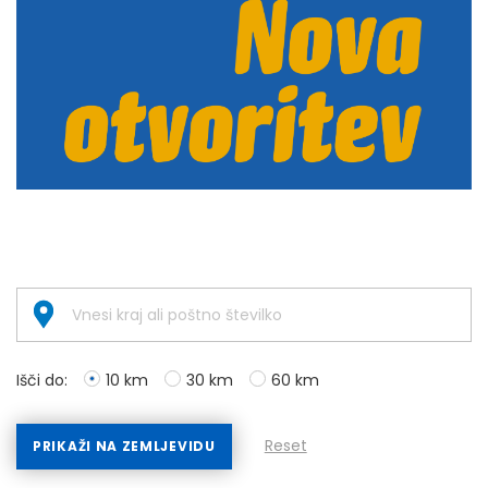
Išči do:
10 km
30 km
60 km
Reset
PRIKAŽI NA ZEMLJEVIDU