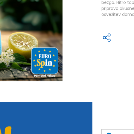
bezga. Hitro t
pripravo okusn
osvežitev doma, 