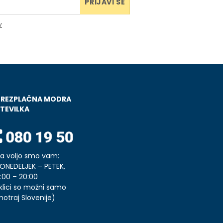
PRIJAVI SE
v
BREZPLAČNA MODRA
TEVILKA
a voljo smo vam:
ONEDELJEK – PETEK,
:00 – 20:00
klici so možni samo
notraj Slovenije)