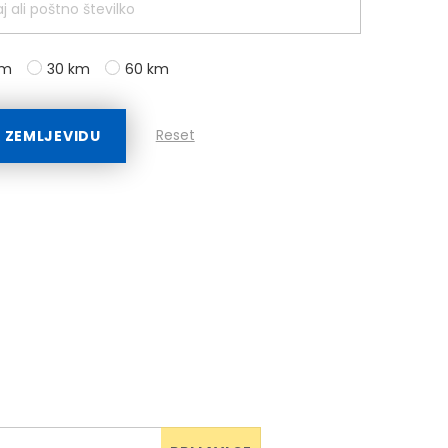
km
30 km
60 km
Reset
A ZEMLJEVIDU