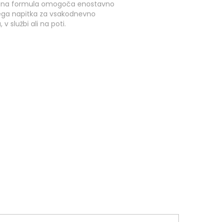
opna formula omogoča enostavno
ega napitka za vsakodnevno
v službi ali na poti.