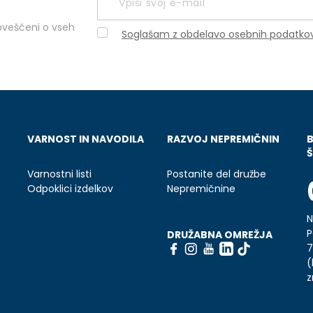
obveščeni o vseh
Soglašam z obdelavo osebnih podatko
VARNOST IN NAVODILA
RAZVOJ NEPREMIČNIN
Š
Varnostni listi
Postanite del družbe
Odpoklici izdelkov
Nepremičnine
N
P
DRUŽABNA OMREŽJA
7
(
z