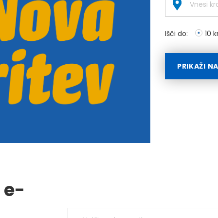
Išči do:
10 
PRIKAŽI N
 e-