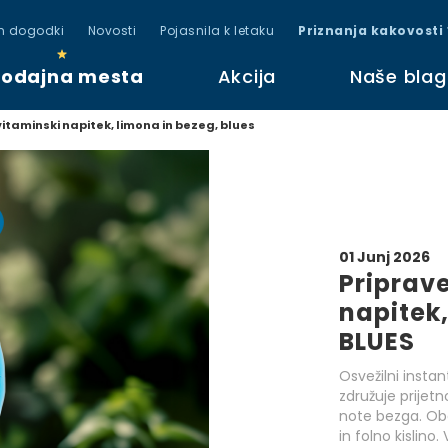
in dogodki
Novosti
Pojasnila k letaku
Priznanja kakovosti
rodajna mesta
Akcija
Naše bla
vitaminski napitek, limona in bezeg, blues
01 Junj 2026
Priprave
napitek,
BLUES
Osvežilni insta
združuje prijet
note bezga. Obog
in folno kislin