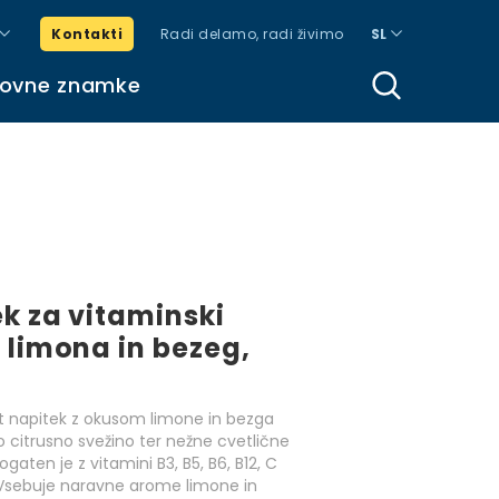
Kontakti
Radi delamo, radi živimo
SL
govne znamke
k za vitaminski
 limona in bezeg,
nt napitek z okusom limone in bezga
no citrusno svežino ter nežne cvetlične
aten je z vitamini B3, B5, B6, B12, C
o. Vsebuje naravne arome limone in