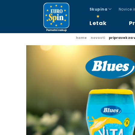
Skupina
Novice 
Letak
P
home
novosti
pripravek za 