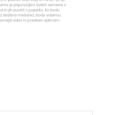
romo je priporočljivo izvleči semena v
ka in jih pustiti v poparku. Ko bodo
 dodana mešanici, bodo vašemu
avnejši videz in poseben »pikčast«