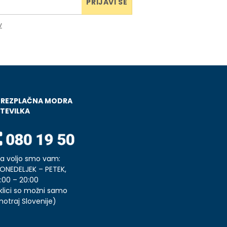
PRIJAVI SE
v
BREZPLAČNA MODRA
TEVILKA
a voljo smo vam:
ONEDELJEK – PETEK,
:00 – 20:00
klici so možni samo
notraj Slovenije)