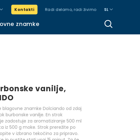
Kontakti
Radi delamo, radi živimo
SL
govne znamke
rbonske vanilje,
NDO
še blagovne znamke Dolciando od zdaj
ok burbonske vanilje. En strok
je zadostuje za aromatiziranje 500 ml
ta iz 500 g moke. Strok prerežite po
topite v izbrano tekočino za pripravo.
 in pustite stati vsaj 15 minut. Za še