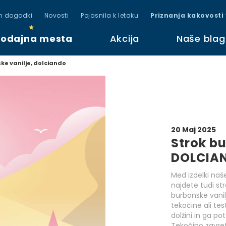
in dogodki
Novosti
Pojasnila k letaku
Priznanja kakovosti
rodajna mesta
Akcija
Naše bla
ke vanilje, dolciando
20 Maj 2025
Strok bu
DOLCIA
Med izdelki na
najdete tudi str
burbonske vanil
tekočine ali tes
dolžini in ga po
Tekočino zavrete