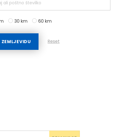
km
30 km
60 km
Reset
A ZEMLJEVIDU