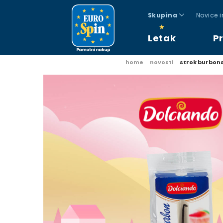
Skupina
Novice 
Letak
P
home
novosti
strok burbons