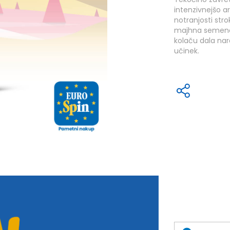
intenzivnejšo a
notranjosti stro
majhna semena
kolaču dala nar
učinek.