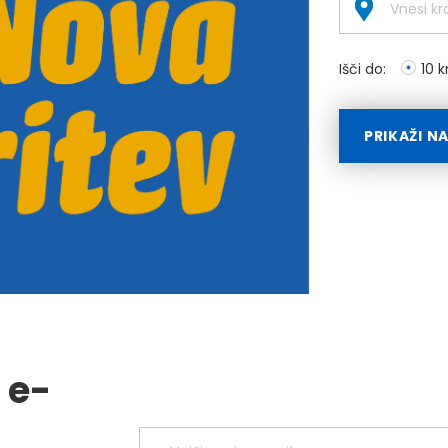
Išči do:
10 
PRIKAŽI N
 e-