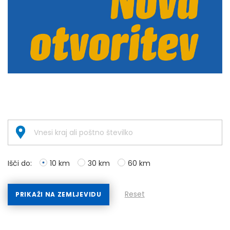
Išči do:
10 km
30 km
60 km
Reset
PRIKAŽI NA ZEMLJEVIDU