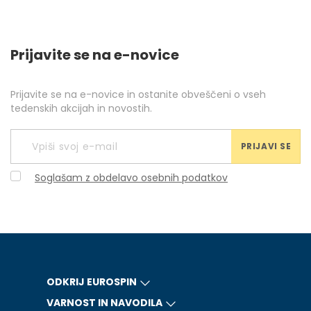
Prijavite se na e-novice
Prijavite se na e-novice in ostanite obveščeni o vseh
tedenskih akcijah in novostih.
PRIJAVI SE
Soglašam z obdelavo osebnih podatkov
ODKRIJ EUROSPIN
VARNOST IN NAVODILA