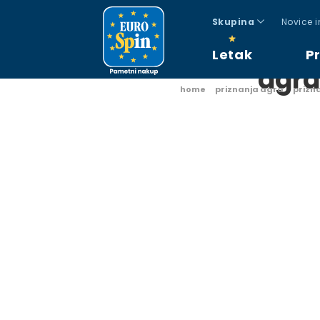
Skupina
Novice 
Letak
P
agra
home
priznanja agra
prizna