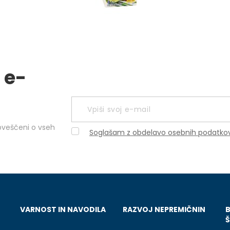
 e-
obveščeni o vseh
Soglašam z obdelavo osebnih podatko
VARNOST IN NAVODILA
RAZVOJ NEPREMIČNIN
Š