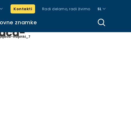
Kontakti
Radi delamo, radi živimo
SL
govne znamke
jaca-
ijaca-napitki_7