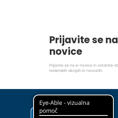
Prijavite se na
novice
Prijavite se na e-novice in ostanite 
tedenskih akcijah in novostih.
ODKRIJ EUROSPIN