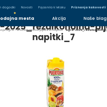
in dogodki
Novosti
Pojasnila k letaku
Priznanja kakovosti
rodajna mesta
Akcija
Naše bla
-2025_rezalkoholna-pi
nja agra – brezalkoholne pijače in napitki
agra-2025_rezalkoholna-p
napitki_7