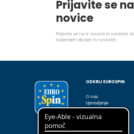
Prijavite se na
novice
Prijavite se na e-novice in ostanite 
tedenskih akcijah in novostih.
ODKRIJ EUROSPIN
O nas
Upravljanje
Nova otvoritev
Kontakti
Rezervni deli Enkho