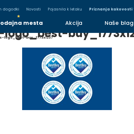
in dogodki
Novosti
Pojasnila k letaku
Priznanja kakovosti
rodajna mesta
Akcija
Naše bla
-logo_best-buy_1773x1
s-logo_best-buy_1773x1237