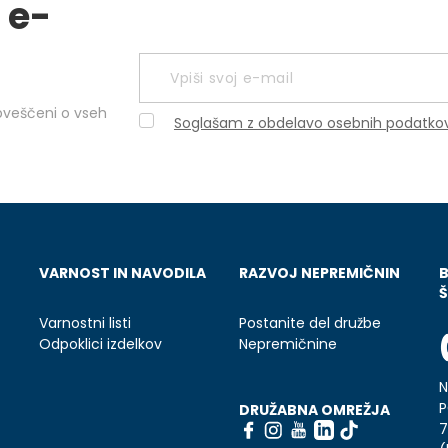
 e-
obveščeni o vseh
Soglašam z obdelavo osebnih podatko
VARNOST IN NAVODILA
RAZVOJ NEPREMIČNIN
Š
Varnostni listi
Postanite del družbe
Odpoklici izdelkov
Nepremičnine
N
P
DRUŽABNA OMREŽJA
7