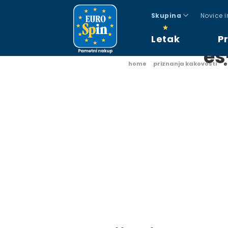
Skupina
Novice 
Letak
P
es
home
priznanja kakovosti
e