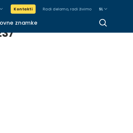
Kontakti
Radi delamo, radi živimo
SL
govne znamke
237