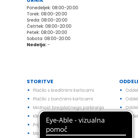
URNIK
Ponedeljek: 08:00-20:00
Torek: 08:00-20:00
Sreda: 08:00-20:00
Četrtek: 08:00-20:00
Petek: 08:00-20:00
Sobota: 08:00-20:00
Nedelja:
-
STORITVE
ODDEL
Plačilo s kreditnimi karticami
Oddel
Plačilo z bančnimi karticami
Oddel
Možnost brezplačnega parkiranja
Oddel
Klimatsko hlajenje
Oddel
Prijazno gibalno oviranim osebam
Možnost nakupa darilnih bonov