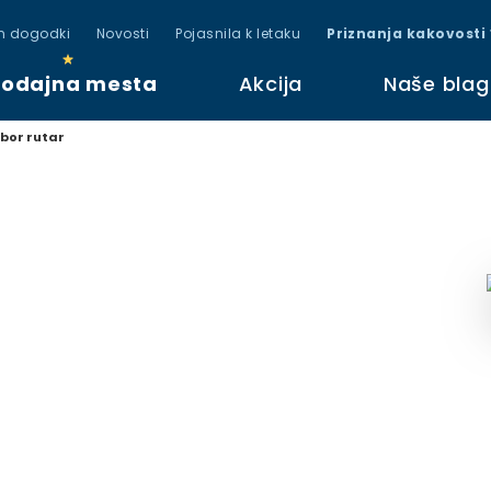
in dogodki
Novosti
Pojasnila k letaku
Priznanja kakovosti
rodajna mesta
Akcija
Naše bla
bor rutar