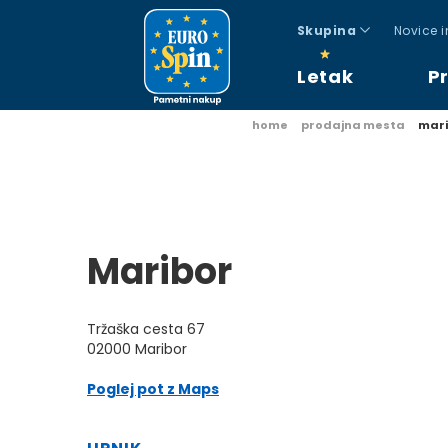
Skupina
Novice 
Letak
P
home
prodajna mesta
mari
Maribor
Tržaška cesta 67
02000 Maribor
Poglej pot z Maps