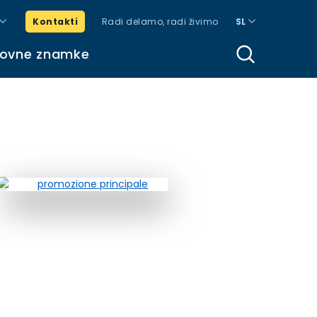
Kontakti
Radi delamo, radi živimo
SL
govne znamke