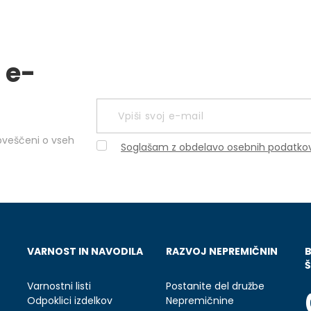
 e-
obveščeni o vseh
Soglašam z obdelavo osebnih podatko
VARNOST IN NAVODILA
RAZVOJ NEPREMIČNIN
Š
Varnostni listi
Postanite del družbe
Odpoklici izdelkov
Nepremičnine