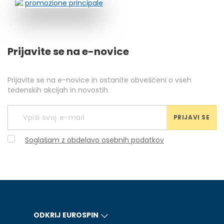
Prijavite se na e-novice
Prijavite se na e-novice in ostanite obveščeni o vseh
tedenskih akcijah in novostih.
PRIJAVI SE
Soglašam z obdelavo osebnih podatkov
ODKRIJ EUROSPIN