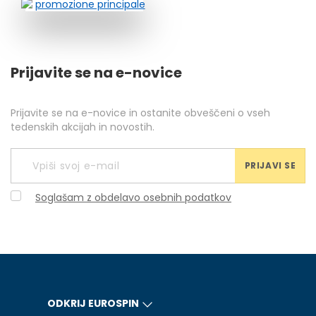
Prijavite se na e-novice
Prijavite se na e-novice in ostanite obveščeni o vseh
tedenskih akcijah in novostih.
PRIJAVI SE
Soglašam z obdelavo osebnih podatkov
ODKRIJ EUROSPIN