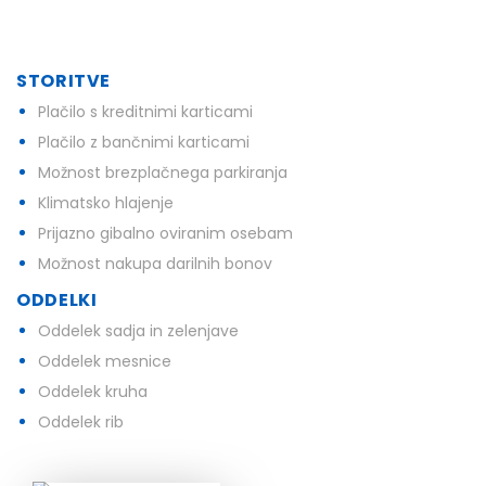
STORITVE
Plačilo s kreditnimi karticami
Plačilo z bančnimi karticami
Možnost brezplačnega parkiranja
Klimatsko hlajenje
Prijazno gibalno oviranim osebam
Možnost nakupa darilnih bonov
ODDELKI
Oddelek sadja in zelenjave
Oddelek mesnice
Oddelek kruha
Oddelek rib