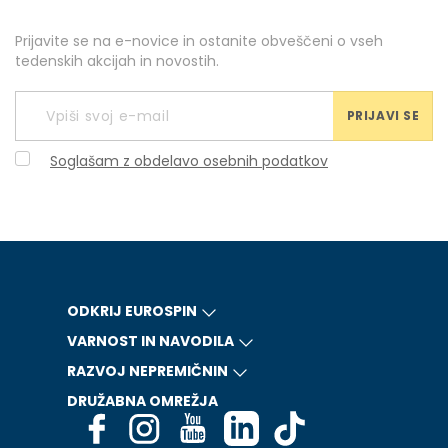
Prijavite se na e-novice in ostanite obveščeni o vseh
tedenskih akcijah in novostih.
PRIJAVI SE
Soglašam z obdelavo osebnih podatkov
ODKRIJ EUROSPIN
VARNOST IN NAVODILA
RAZVOJ NEPREMIČNIN
DRUŽABNA OMREŽJA