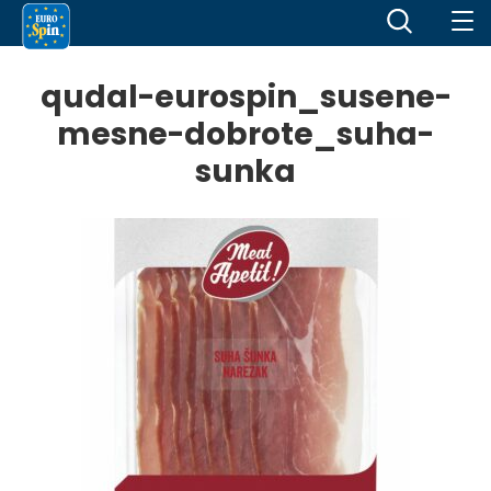
qudal-eurospin_susene-
mesne-dobrote_suha-
sunka