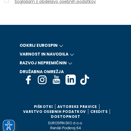
Soglašam z obdelavo osebnih podatkov
ODKRIJ EUROSPIN
VARNOST IN NAVODILA
RAZVOJ NEPREMIČNIN
DRUŽABNA OMREŽJA
PIŠKOTKI
AVTORSKE PRAVICE
VARSTVO OSEBNIH PODATKOV
CREDITS
DOSTOPNOST
EUROSPIN EKO d.o.o.
Renški Podkraj 64