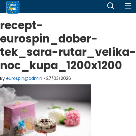
recept-
eurospin_dober-
tek_sara-rutar_velika-
noc_kupa_1200x1200
By
eurospin@admin
•
27/03/2026