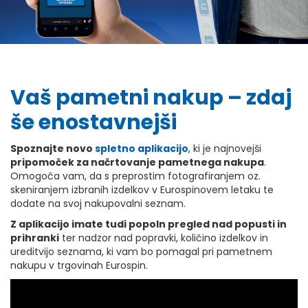
Vaš pametni nakup – zdaj
še enostavnejši
Spoznajte novo
spletno aplikacijo
, ki je najnovejši
pripomoček za načrtovanje pametnega nakupa
.
Omogoča vam, da s preprostim fotografiranjem oz.
skeniranjem izbranih izdelkov v Eurospinovem letaku te
dodate na svoj nakupovalni seznam.
Z aplikacijo imate tudi popoln pregled nad popusti in
prihranki
ter nadzor nad popravki, količino izdelkov in
ureditvijo seznama, ki vam bo pomagal pri pametnem
nakupu v trgovinah Eurospin.