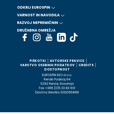
ODKRIJ EUROSPIN
VARNOST IN NAVODILA
RAZVOJ NEPREMIČNIN
DRUŽABNA OMREŽJA
PIŠKOTKI
AVTORSKE PRAVICE
VARSTVO OSEBNIH PODATKOV
CREDITS
DOSTOPNOST
EUROSPIN EKO d.o.o.
Renški Podkraj 64
5292 Renče, Slovenija
Fax +386 (0)5 33 83 610
Davčna številka SI33065888