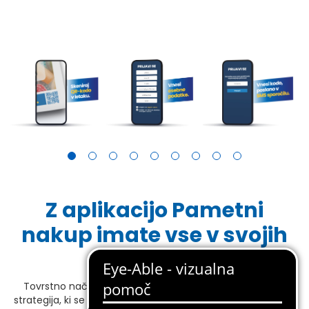
Z aplikacijo Pametni
nakup imate vse v svojih
rokah.
Tovrstno načrtovanje pa ni le priročno – je premišljena
strategija, ki se ujema z osnovami Eurospinove filozofije
To