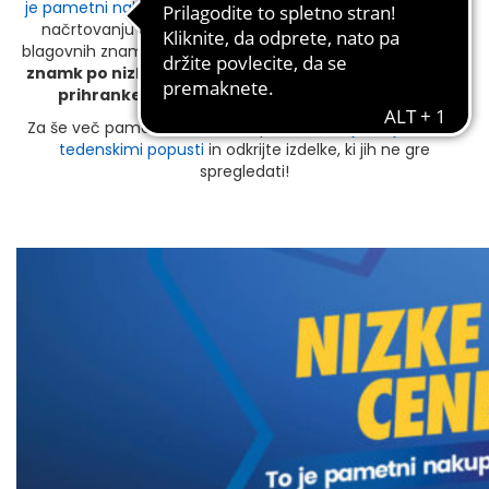
je pametni nakup
. Tam boste izvedeli, kako Eurospin že pri
načrtovanju dobaviteljev, nadzoru kakovosti in lastnih
blagovnih znamkah zagotavlja
izdelke lastnih blagovnih
znamk po nizkih cenah, v kombinaciji z jasnimi cilji za
prihranke in pametno nakupovalno izkušnjo
.
Za še več pametnih odločitev preverite
najnovejši letak s
tedenskimi popusti
in odkrijte izdelke, ki jih ne gre
spregledati!