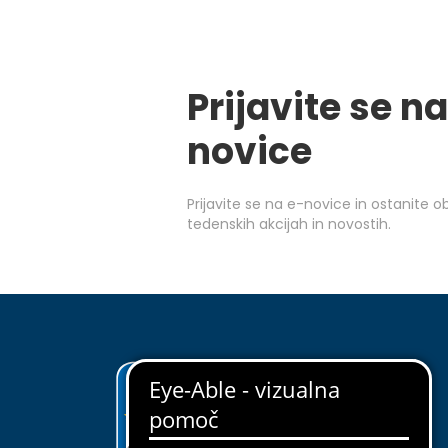
Prijavite se na
novice
Prijavite se na e-novice in ostanite 
tedenskih akcijah in novostih.
ODKRIJ EUROSPIN
O nas
Upravljanje