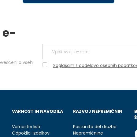
 e-
obveščeni o vseh
Soglašam z obdelavo osebnih podatko
VARNOST IN NAVODILA
RAZVOJ NEPREMIČNIN
Š
Varnostni listi
Postanite del družbe
Odpoklici izdelkov
Nepremičnine