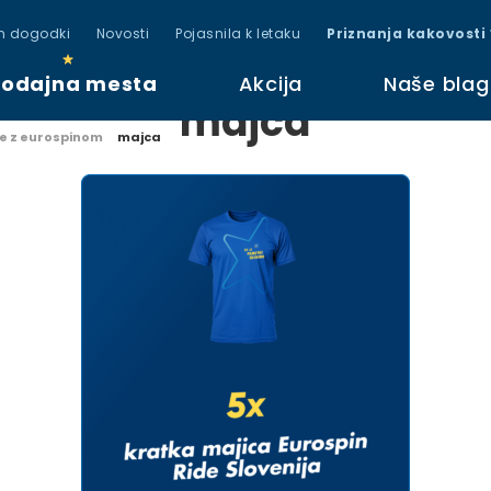
in dogodki
Novosti
Pojasnila k letaku
Priznanja kakovosti
rodajna mesta
Akcija
Naše bla
majca
je z eurospinom
majca