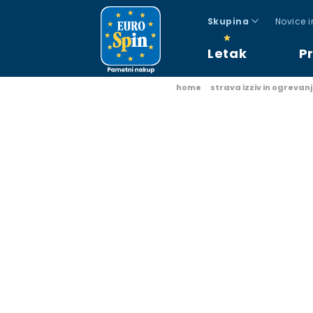
Skupina
Novice 
Letak
P
home
strava izziv in ogrevan