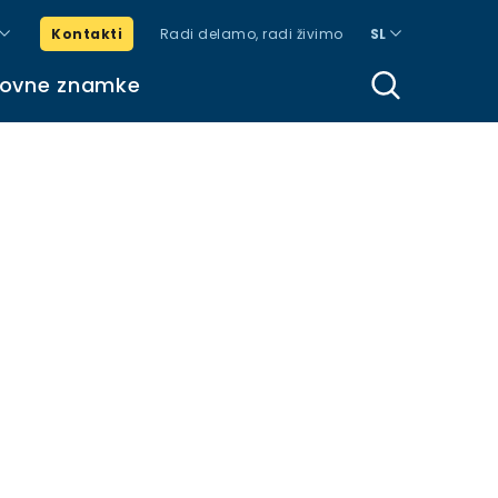
Kontakti
Radi delamo, radi živimo
SL
govne znamke