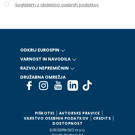
Soglašam z obdelavo osebnih podatkov
ODKRIJ EUROSPIN
VARNOST IN NAVODILA
RAZVOJ NEPREMIČNIN
DRUŽABNA OMREŽJA
PIŠKOTKI
AVTORSKE PRAVICE
VARSTVO OSEBNIH PODATKOV
CREDITS
DOSTOPNOST
EUROSPIN EKO d.o.o.