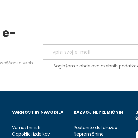
 e-
obveščeni o vseh
Soglašam z obdelavo osebnih podatko
VARNOST IN NAVODILA
RAZVOJ NEPREMIČNIN
Š
Varnostni listi
Postanite del družbe
Odpoklici izdelkov
Nepremičnine