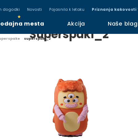
in dogodki
Novosti
Pojasnila k letaku
Priznanja kakovosti
rodajna mesta
Akcija
Naše bla
Superspaki_2
superspake
superspaki_2