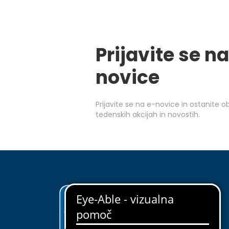
Prijavite se na
novice
Prijavite se na e-novice in ostanite 
tedenskih akcijah in novostih.
ODKRIJ EUROSPIN
O nas
Upravljanje