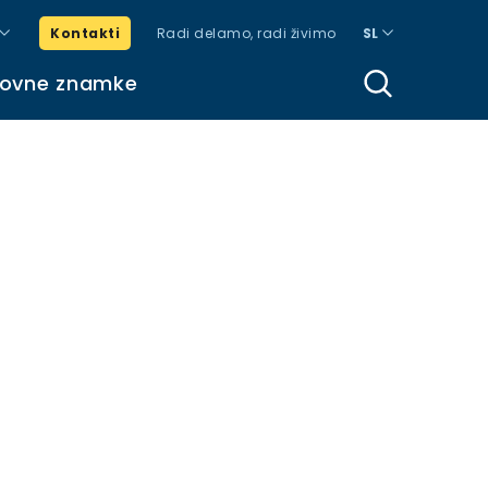
Kontakti
Radi delamo, radi živimo
SL
govne znamke