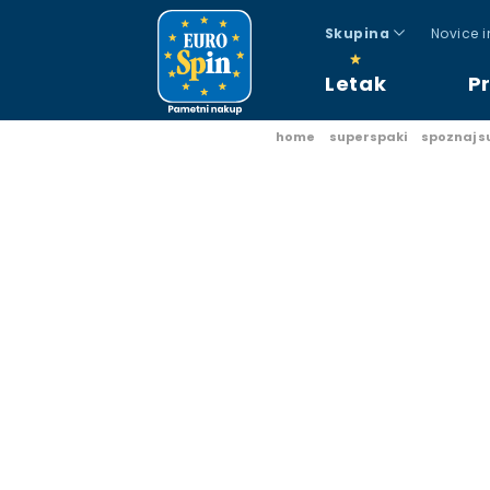
Skupina
Novice 
Letak
P
home
superspaki
spoznaj 