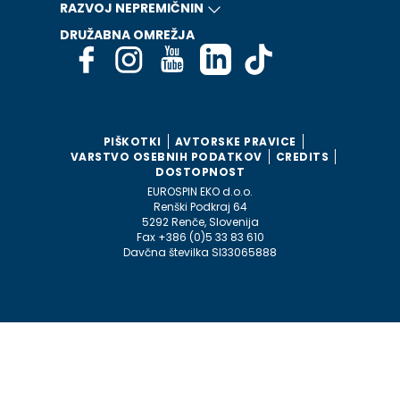
RAZVOJ NEPREMIČNIN
DRUŽABNA OMREŽJA
PIŠKOTKI
AVTORSKE PRAVICE
VARSTVO OSEBNIH PODATKOV
CREDITS
DOSTOPNOST
EUROSPIN EKO d.o.o.
Renški Podkraj 64
5292 Renče, Slovenija
Fax +386 (0)5 33 83 610
Davčna številka SI33065888