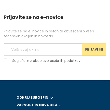
Prijavite se na e-novice
Prijavite se na e-novice in ostanite obveščeni o vseh
tedenskih akcijah in novostih.
PRIJAVI SE
Soglašam z obdelavo osebnih podatkov
ODKRIJ EUROSPIN
VARNOST IN NAVODILA