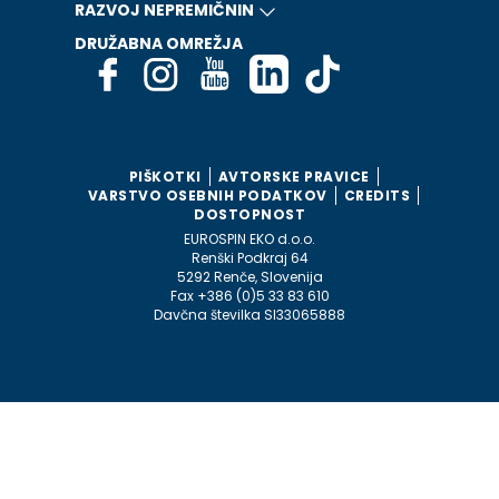
RAZVOJ NEPREMIČNIN
DRUŽABNA OMREŽJA
PIŠKOTKI
AVTORSKE PRAVICE
VARSTVO OSEBNIH PODATKOV
CREDITS
DOSTOPNOST
EUROSPIN EKO d.o.o.
Renški Podkraj 64
5292 Renče, Slovenija
Fax +386 (0)5 33 83 610
Davčna številka SI33065888