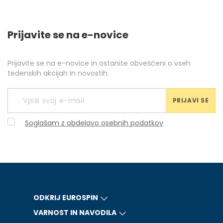
Prijavite se na e-novice
Prijavite se na e-novice in ostanite obveščeni o vseh
tedenskih akcijah in novostih.
PRIJAVI SE
Soglašam z obdelavo osebnih podatkov
ODKRIJ EUROSPIN
VARNOST IN NAVODILA