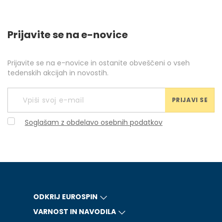
Prijavite se na e-novice
Prijavite se na e-novice in ostanite obveščeni o vseh
tedenskih akcijah in novostih.
PRIJAVI SE
Soglašam z obdelavo osebnih podatkov
ODKRIJ EUROSPIN
VARNOST IN NAVODILA