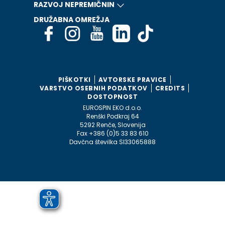
RAZVOJ NEPREMIČNIN
DRUŽABNA OMREŽJA
PIŠKOTKI
AVTORSKE PRAVICE
VARSTVO OSEBNIH PODATKOV
CREDITS
DOSTOPNOST
EUROSPIN EKO d.o.o.
Renški Podkraj 64
5292 Renče, Slovenija
Fax +386 (0)5 33 83 610
Davčna številka SI33065888