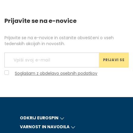
Prijavite se na e-novice
Prijavite se na e-novice in ostanite obveščeni o vseh
tedenskih akcijah in novostih.
PRIJAVI SE
Soglašam z obdelavo osebnih podatkov
ODKRIJ EUROSPIN
VARNOST IN NAVODILA