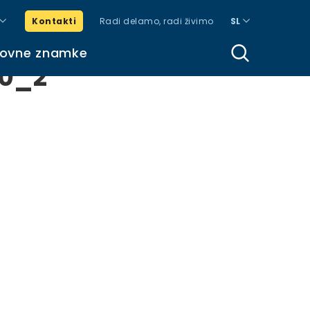
Kontakti
Radi delamo, radi živimo
SL
govne znamke
00_2