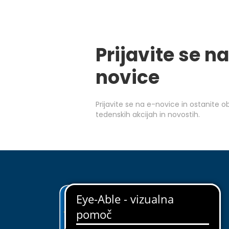
Prijavite se na
novice
Prijavite se na e-novice in ostanite 
tedenskih akcijah in novostih.
ODKRIJ EUROSPIN
O nas
Upravljanje