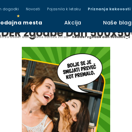
in dogodki
Novosti
Pojasnila k letaku
Priznanja kakovosti
rodajna mesta
Akcija
Naše bla
DER zgodbe Dan 500x5
h za dober dan odžene oblake stran
header zgodbe dan 500x500_2