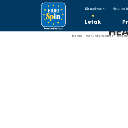
Skupina
Novice 
Letak
P
HEA
home
varuhi vrednot
nasme