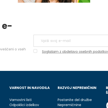
 e-
obveščeni o vseh
Soglašam z obdelavo osebnih podatko
VARNOST IN NAVODILA
RAZVOJ NEPREMIČNIN
Š
Varnostni listi
Postanite del družbe
Odpoklici izdelkov
Nepremičnine