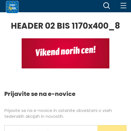
HEADER 02 BIS 1170x400_8
Prijavite se na e-novice
Prijavite se na e-novice in ostanite obveščeni o vseh
tedenskih akcijah in novostih.