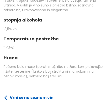
hruške, tropskih sadežev in cvetne, belo cvetje, rumena
vrtnica. V ustih je vino suho s prijetno kislino, zaznavno
mineralno, uravnovešeno in elegantno.
Stopnja alkohola
13,5% vol.
Temperatura postrežbe
11-13°C
Hrana
Pečeno belo meso (perutnina), ribe na žaru, kompleksnejše
rižote, testenine (lahko z bolj strukturnim omakami na
osnovi masla), nekoliko bolj zreli siri.
Vrni se na seznam vin