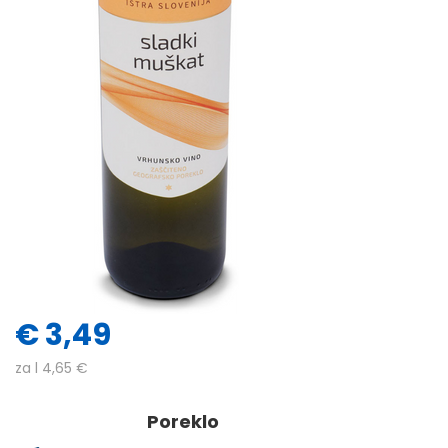
€
3,49
za l 4,65 €
Poreklo