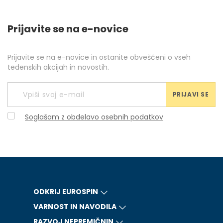
Prijavite se na e-novice
Prijavite se na e-novice in ostanite obveščeni o vseh
tedenskih akcijah in novostih.
PRIJAVI SE
Soglašam z obdelavo osebnih podatkov
ODKRIJ EUROSPIN
VARNOST IN NAVODILA
RAZVOJ NEPREMIČNIN