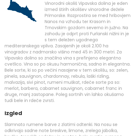
Vinorodni okoliš Vipavska dolina je eden
izmed štirih okolišev vinorodne dežele
Primorske. Razprostira se med hribovjem
Nanos na vzhodu ter Krasom in
Trnovskim gozdom severno in južno. Na
zahodu je odprt proti Furlanski nižini in je
s tem deležen ugodnega
mediteranskega vpliva. Zasajenih je okoli 2.100 ha
vinogradov z nadmorsko višino med 45 in 300 metri. Za
Vipavsko dolino so značilna vina s prefinjeno elegantno
cvetlico. Vina so po okusu harmonična, sadna in elegantna.
Bele sorte, ki so po večini nasajene v tem okolišu, so: zelen,
pinela, sauvignon, chardonnay, rebula, laški rizling,
malvazija, sivi pinot, rumeni muškat, rdeče sorte pa so:
merlot, barbera, cabarnet sauvignon, cabarnet franc in
druge, manj zastopane. Poleg sortnih vin lahko okušamo
tudi bele in rdeče zvrsti.
Izgled
Slamnato rumene barve z zlatimi odtenki. Na nosu se
odkrivajo sadne note breskve, limone, zrelega jabolka,