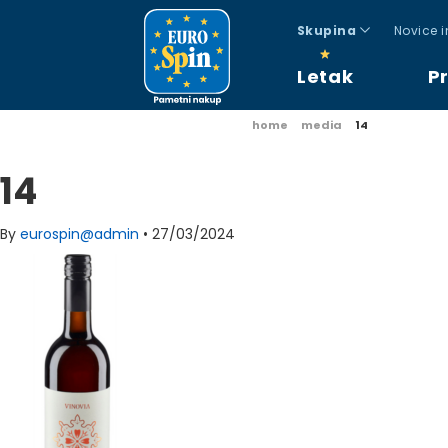
Skupina
Novice 
Letak
P
home
media
14
14
By
eurospin@admin
•
27/03/2024