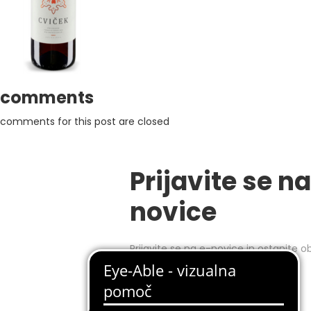
comments
comments for this post are closed
Prijavite se na
novice
Prijavite se na e-novice in ostanite 
tedenskih akcijah in novostih.