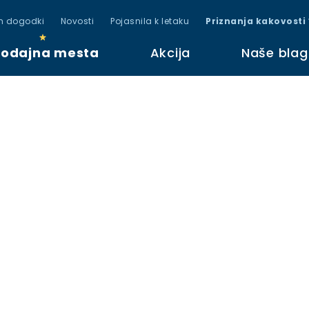
in dogodki
Novosti
Pojasnila k letaku
Priznanja kakovosti
rodajna mesta
Akcija
Naše bla