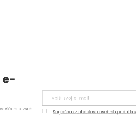
 e-
obveščeni o vseh
Soglašam z obdelavo osebnih podatko