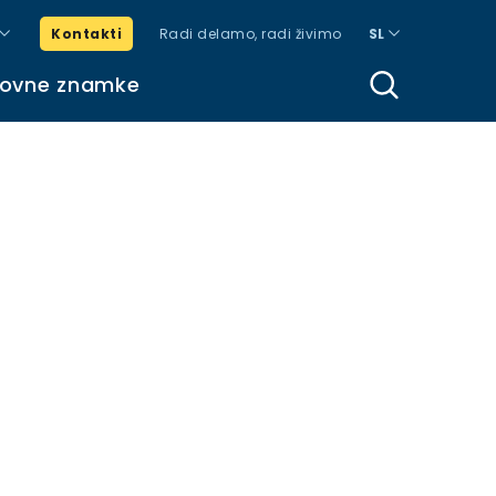
Kontakti
Radi delamo, radi živimo
SL
govne znamke