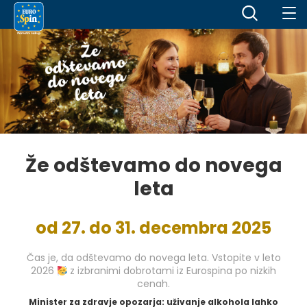
Že odštevamo do novega
leta
od 27. do 31. decembra 2025
Čas je, da odštevamo do novega leta. Vstopite v leto
2026
z izbranimi dobrotami iz Eurospina po nizkih
cenah.
Minister za zdravje opozarja: uživanje alkohola lahko