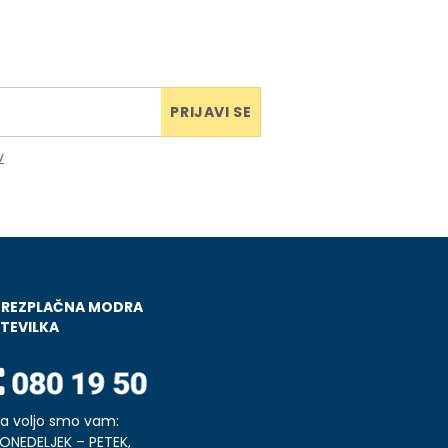
PRIJAVI SE
v
BREZPLAČNA MODRA
TEVILKA
a voljo smo vam:
ONEDELJEK – PETEK,