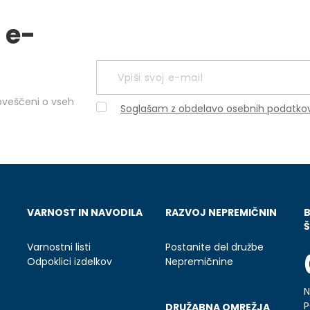
 e-
obveščeni o vseh
Soglašam z obdelavo osebnih podatko
VARNOST IN NAVODILA
RAZVOJ NEPREMIČNIN
Š
Varnostni listi
Postanite del družbe
Odpoklici izdelkov
Nepremičnine
N
P
DRUŽABNA OMREŽJA