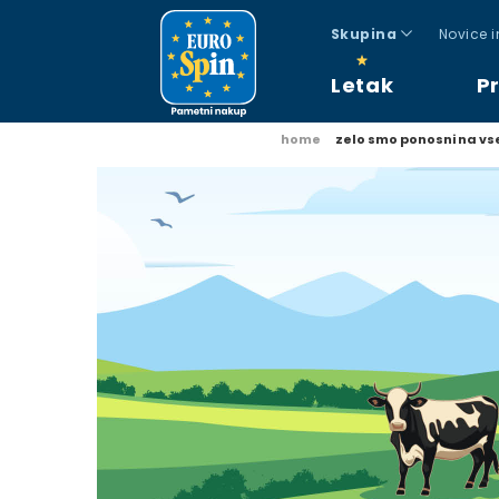
Skupina
Novice 
Letak
P
home
zelo smo ponosni na v