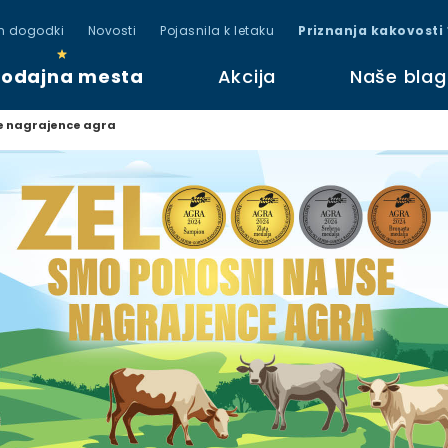
in dogodki
Novosti
Pojasnila k letaku
Priznanja kakovosti
rodajna mesta
Akcija
Naše bla
se nagrajence agra