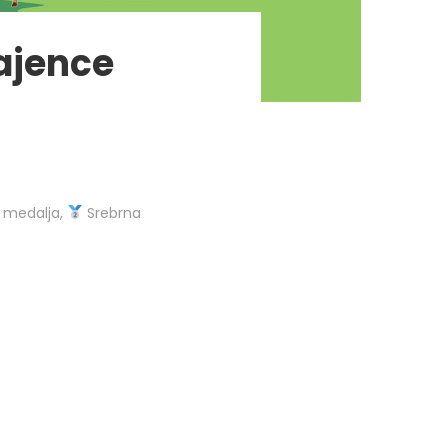
ajence
 medalja,
Srebrna