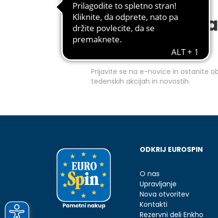
Prijavite se na
novice
Prijavite se na e-novice in ostanite 
tedenskih akcijah in novostih.
ODKRIJ EUROSPIN
O nas
Upravljanje
Nova otvoritev
Kontakti
Rezervni deli Enkho