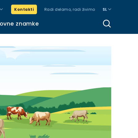
Kontakti
Radi delamo, radi živimo
SL
govne znamke