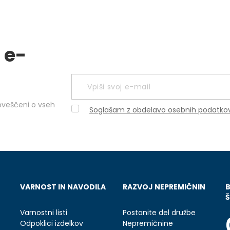
 e-
obveščeni o vseh
Soglašam z obdelavo osebnih podatko
VARNOST IN NAVODILA
RAZVOJ NEPREMIČNIN
Š
Varnostni listi
Postanite del družbe
Odpoklici izdelkov
Nepremičnine