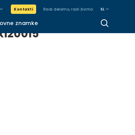
Kontakti
Radi delamo, radi živimo
SL
govne znamke
x120015