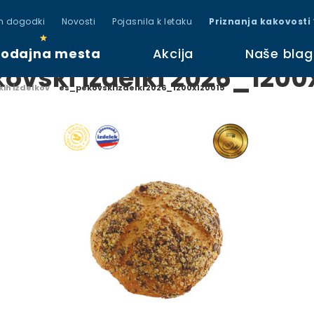
in dogodki
Novosti
Pojasnila k letaku
Priznanja kakovosti
rodajna mesta
Akcija
Naše bla
ovski izdelki 2026_1200
kih izdelkov
es_pekovski izdelki 2026_1200x120015