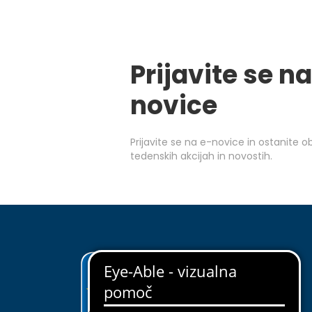
Prijavite se na
novice
Prijavite se na e-novice in ostanite 
tedenskih akcijah in novostih.
ODKRIJ EUROSPIN
O nas
Upravljanje