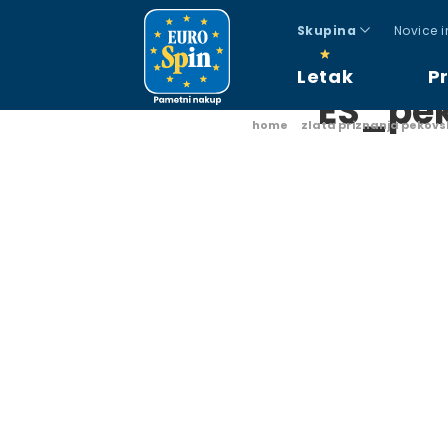
Skupina
Novice 
Letak
P
ES_pek
home
zlata priznanja pekovs