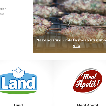
arite
 so
Sezona žara - mleto meso na nabo
VEČ
Land
Meat Apetit