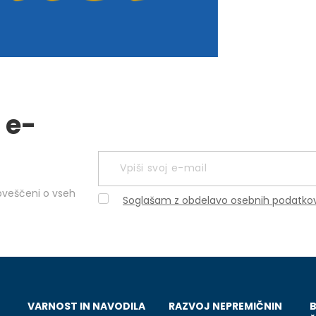
 e-
obveščeni o vseh
Soglašam z obdelavo osebnih podatko
VARNOST IN NAVODILA
RAZVOJ NEPREMIČNIN