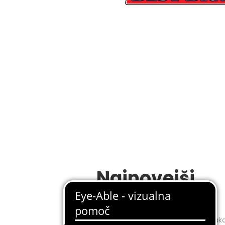
Najnovejši
recepti
Pripravili smo jih za vas in komaj ča