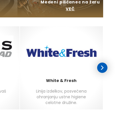
Medeni piščanec na žaru
VEČ
White & Fresh
 vaš
Linija izdelkov, posvečena
Najokus
ohranjanju ustne higiene
celotne družine.