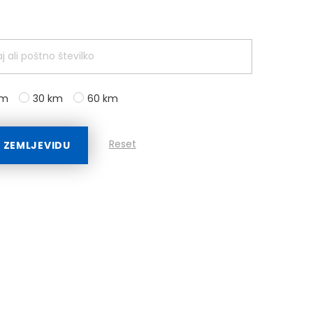
km
30 km
60 km
Reset
A ZEMLJEVIDU