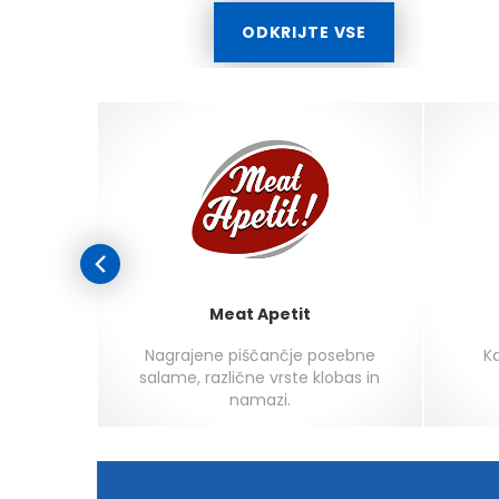
ODKRIJTE VSE
Meat Apetit
agi ali
Nagrajene piščančje posebne
Ka
eza,
salame, različne vrste klobas in
kremne
namazi.