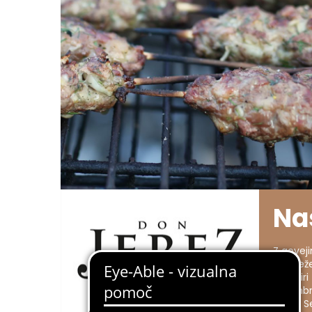
Na
Z govej
postreže
pri izbi
začimb
Jerez. 