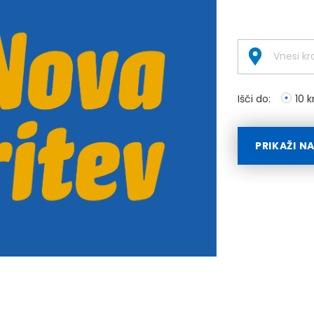
Išči do:
10 
PRIKAŽI N