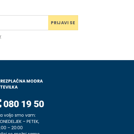
PRIJAVI SE
v
BREZPLAČNA MODRA
TEVILKA
a voljo smo vam:
ONEDELJEK – PETEK,
:00 – 20:00
klici so možni samo