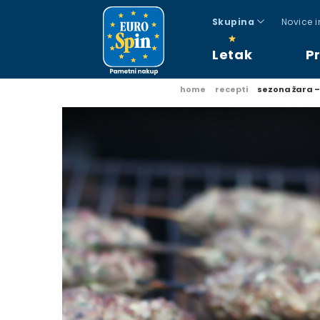
Skupina
Novice 
Letak
P
home
recepti
sezona žara 