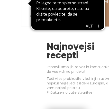
Don Jerez
pripravl
Kave in kavni nadomestki za
dobro jutro ter začimbe za vse
jedi.
Najnovejši
recepti
Pripravili smo jih za vas in komaj ča
da vas vidimo pri delu!
Tudi vi se preizkusite v kuhinji in ustv
najokusnejše jedi z izdelki Eurospin, ki
vam najbolj pri srcu.
Pričakujemo vaše stvaritve!