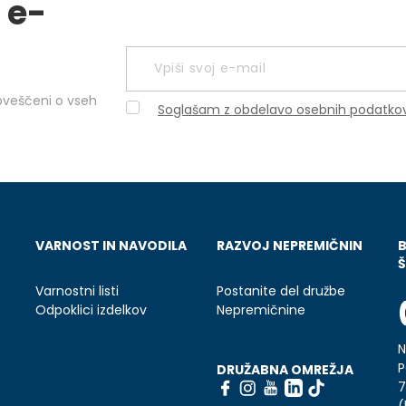
 e-
obveščeni o vseh
Soglašam z obdelavo osebnih podatko
VARNOST IN NAVODILA
RAZVOJ NEPREMIČNIN
Š
Varnostni listi
Postanite del družbe
Odpoklici izdelkov
Nepremičnine
N
P
DRUŽABNA OMREŽJA
7
(