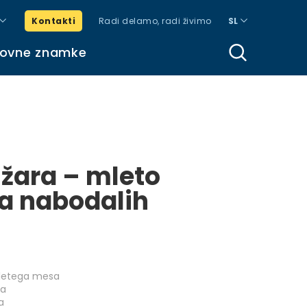
Kontakti
Radi delamo, radi živimo
SL
govne znamke
žara – mleto
a nabodalih
letega mesa
va
a