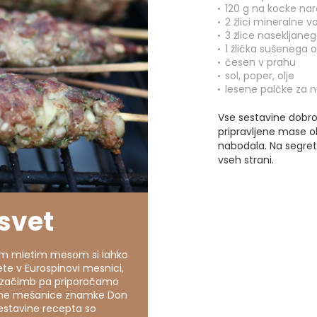
120 g na kocke na
2 žlici mineralne v
3 žlice nasekljaneg
1 žlička sušenega 
česen v prahu
sol, poper, olje
lesene palčke za 
Vse sestavine dobro
pripravljene mase o
nabodala. Na segre
vseh strani.
svet
im mletim mesom si lahko
te v Eurospinovi mesnici,
ri začimb pa priporočamo
ne mešanice znamke Don
Sestavine recepta so