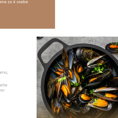
jene za 4 osebe.
kamo,
arite
 so