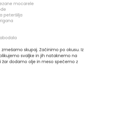
rezane mocarele
ode
a peteršilja
origana
nabodala
 zmešamo skupaj. Začinimo po okusu. Iz
blikujemo svaljke in jih nataknemo na
ti žar dodamo olje in meso spečemo z