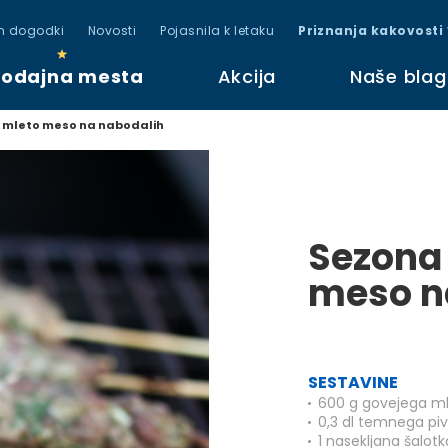
in dogodki
Novosti
Pojasnila k letaku
Priznanja kakovosti
rodajna mesta
Akcija
Naše bla
– mleto meso na nabodalih
Sezona 
meso n
SESTAVINE
600 g govejega m
0,3 dl temnega pi
1 nasekljana šalotk