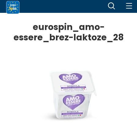
eurospin_amo-
essere_brez-laktoze_28