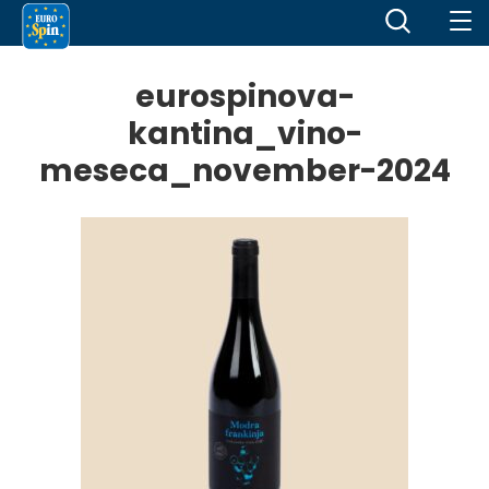
eurospinova-
kantina_vino-
meseca_november-2024