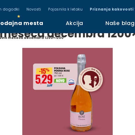
in dogodki
Novosti
Pojasnila k letaku
Priznanja kakovosti
rodajna mesta
Akcija
Naše bla
 meseca decembra 1200
vino meseca decembra 1200×1200