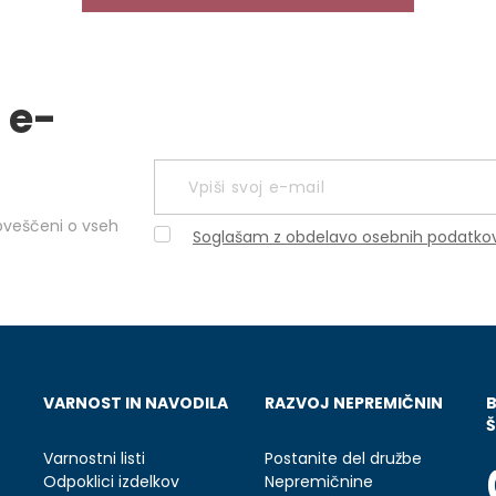
 e-
obveščeni o vseh
Soglašam z obdelavo osebnih podatko
VARNOST IN NAVODILA
RAZVOJ NEPREMIČNIN
Š
Varnostni listi
Postanite del družbe
Odpoklici izdelkov
Nepremičnine