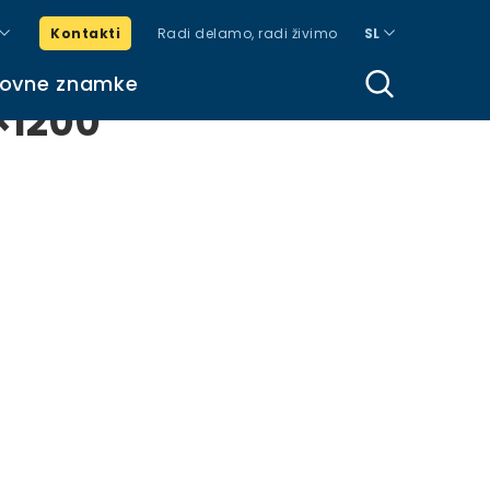
Kontakti
Radi delamo, radi živimo
SL
govne znamke
×1200