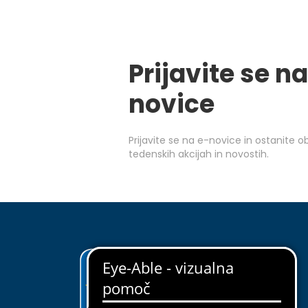
Prijavite se na
novice
Prijavite se na e-novice in ostanite 
tedenskih akcijah in novostih.
ODKRIJ EUROSPIN
O nas
Upravljanje