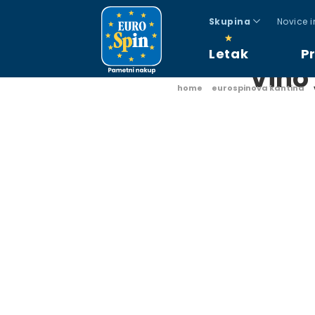
Skupina
Novice 
Letak
P
Vino
home
eurospinova kantina