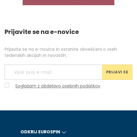
Prijavite se na e-novice
Prijavite se na e-novice in ostanite obveščeni o vseh
tedenskih akcijah in novostih.
PRIJAVI SE
Soglašam z obdelavo osebnih podatkov
ODKRIJ EUROSPIN