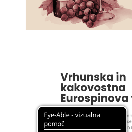
Vrhunska in
kakovostna
Eurospinova 
Vina v osnovi delimo na mirna, pen
(alkoholizirana). Glede na barvo se
peneča vina delijo na bela, rose in 