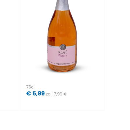
75cl
€
5,99
za l 7,99 €