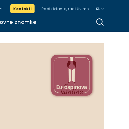
Kontakti
Radi delamo, radi živimo
SL
govne znamke