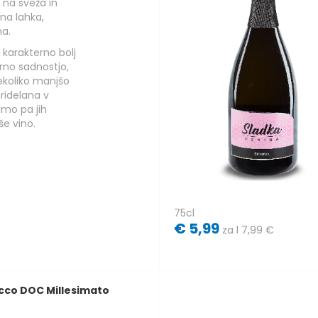
 na sveža in
na lahka,
na.
 karakterno bolj
erno sadnostjo,
ekoliko manjšo
pridelana v
amo pa jih
e vino.
75cl
€
5,99
za l 7,99 €
cco DOC Millesimato