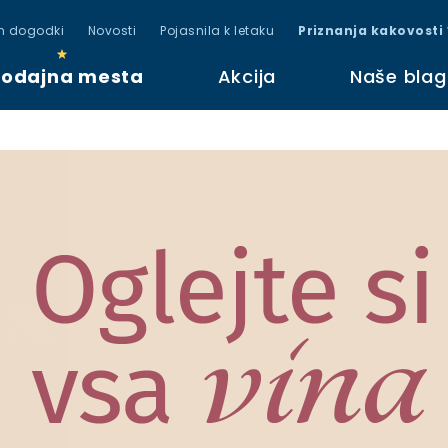
in dogodki
Novosti
Pojasnila k letaku
Priznanja kakovosti
rodajna mesta
Akcija
Naše bla