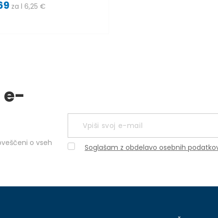
69
za l 6,25 €
 e-
obveščeni o vseh
Soglašam z obdelavo osebnih podatko