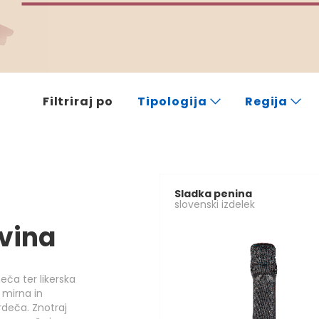
Filtriraj po
Tipologija
Regija
Sladka penina
slovenski izdelek
vina
eča ter likerska
 mirna in
rdeča. Znotraj