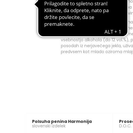
barve glede na starost vina delimo
zorena, glede na polnost okusa pa 
srednje polna in polna (bogata) vi
Navadno so lahka, sveža, suha vina
pitna, osvežilna in kiselkasta, z zm
enostavnejšo aromatiko, lahko z n
vsebnostjo alkohola (do 12 vol.%), 
posodah iz nerjavečega jekla, uživ
predvsem kot mlado oziroma mlajš
Polsuha penina Harmonija
Prose
slovenski izdelek
D.O.C.