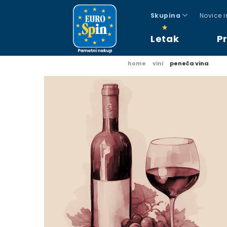
Skupina
Novice 
Letak
P
home
vini
peneča vina